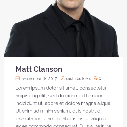
Matt Clanson
septiembre 18, 2017
saulhtbuilders
0
Lorem ipsum dolor sit amet, consectetur
adipiscing elit, sed do eiusmod tempor
incididunt ut labore et dolore magna aliqua.
Ut enim ad minim veniam, quis nostrud
exercitation ullamco laboris nisi ut aliquip
ex ea commodo consequat. Duis aute irure