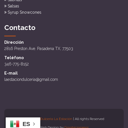
Salsas
Syrup Snowcones
Contacto
Dirección
2816 Preston Ave. Pasadena TX, 77503
Teléfono
346-775-8152
E-mail
laestaciondulceria@gmail.com
Copyright
Dulceria La Estación
| All rights Reserved
ES
Web Design by
Graphicsxpress