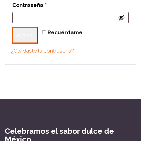
Obligatorio
Contraseña
*
Recuérdame
Acceder
¿Olvidaste la contraseña?
Celebramos el sabor dulce de
México