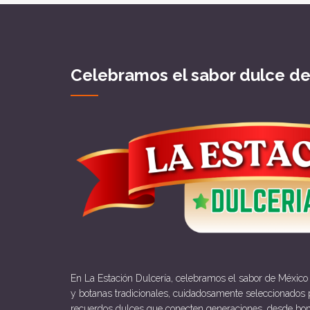
Celebramos el sabor dulce d
En La Estación Dulcería, celebramos el sabor de México
y botanas tradicionales, cuidadosamente seleccionados p
recuerdos dulces que conecten generaciones, desde bo