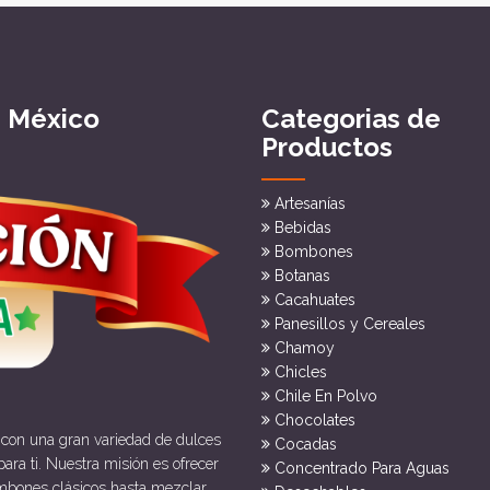
e México
Categorias de
Productos
Artesanías
Bebidas
Bombones
Botanas
Cacahuates
Panesillos y Cereales
Chamoy
Chicles
Chile En Polvo
Chocolates
 con una gran variedad de dulces
Cocadas
ara ti. Nuestra misión es ofrecer
Concentrado Para Aguas
mbones clásicos hasta mezclar