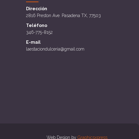
Dirección
2816 Preston Ave. Pasadena TX, 77503
Teléfono
346-775-8152
E-mail
laestaciondulceria@gmail.com
Web Design by
Graphicsxpress