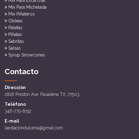
Mix Para Escarchar
Mix Para Michelada
Mix Piñateros
Obleas
Paletas
Piñatas
Sabritas
Salsas
Syrup Snowcones
Contacto
Dirección
2816 Preston Ave. Pasadena TX, 77503
Teléfono
346-775-8152
E-mail
laestaciondulceria@gmail.com