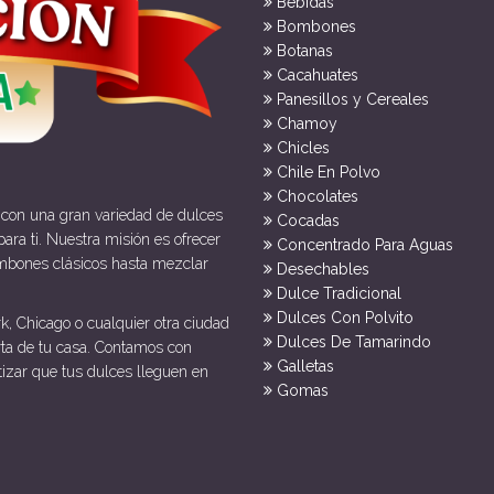
Bebidas
Bombones
Botanas
Cacahuates
Panesillos y Cereales
Chamoy
Chicles
Chile En Polvo
Chocolates
 con una gran variedad de dulces
Cocadas
ara ti. Nuestra misión es ofrecer
Concentrado Para Aguas
mbones clásicos hasta mezclar
Desechables
Dulce Tradicional
Dulces Con Polvito
k, Chicago o cualquier otra ciudad
Dulces De Tamarindo
rta de tu casa. Contamos con
Galletas
tizar que tus dulces lleguen en
Gomas