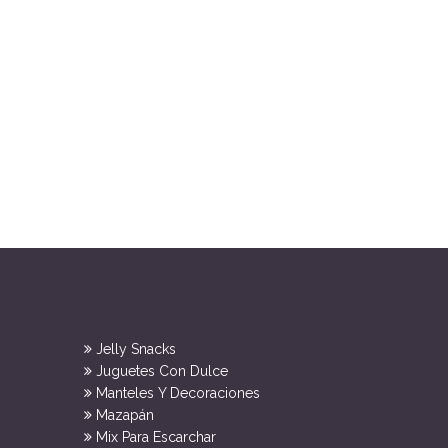
Jelly Snacks
Juguetes Con Dulce
Manteles Y Decoraciones
Mazapán
Mix Para Escarchar