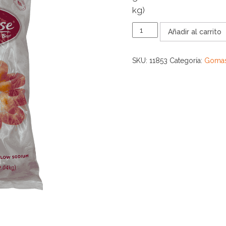
kg)
ALBANESE
Añadir al carrito
PEACH
RINGS
cantidad
SKU:
11853
Categoría:
Goma