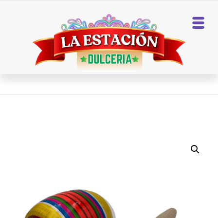
Home
Artesanías
BALERO DE MADERA