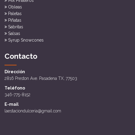
Mix Piñateros
Obleas
Paletas
Piñatas
Sabritas
Salsas
Syrup Snowcones
Contacto
Dirección
2816 Preston Ave. Pasadena TX, 77503
Teléfono
346-775-8152
E-mail
laestaciondulceria@gmail.com