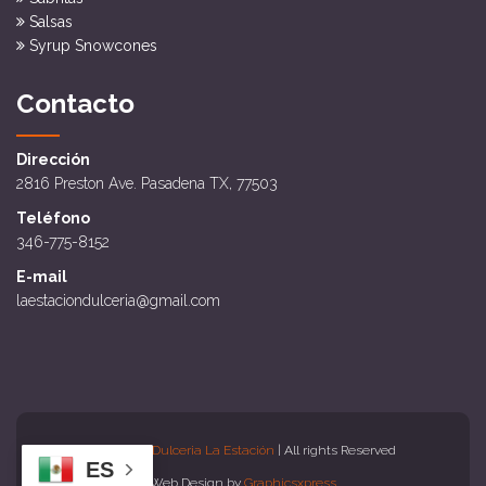
Salsas
Syrup Snowcones
Contacto
Dirección
2816 Preston Ave. Pasadena TX, 77503
Teléfono
346-775-8152
E-mail
laestaciondulceria@gmail.com
Copyright
Dulceria La Estación
| All rights Reserved
ES
Web Design by
Graphicsxpress