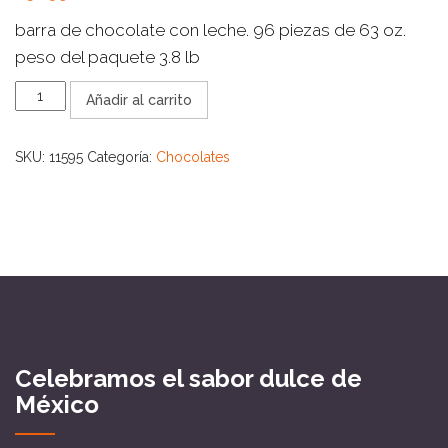
barra de chocolate con leche. 96 piezas de 63 oz.
peso del paquete 3.8 lb
CARLOS
Añadir al carrito
V
96
CT
SKU:
11595
Categoría:
Chocolates
cantidad
Celebramos el sabor dulce de
México