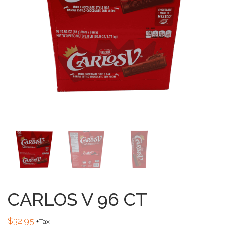
CARLOS V 96 CT
$
32.95
+Tax