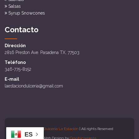
Salsas
Syrup Snowcones
Contacto
Dirección
2816 Preston Ave. Pasadena TX, 77503
Teléfono
346-775-8152
E-mail
laestaciondulceria@gmail.com
Copyright
Dulceria La Estación
| All rights Reserved
ES
Web Design by
Graphicsxpress