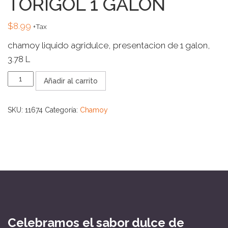
TORIGOL 1 GALON
$
8.99
+Tax
chamoy liquido agridulce, presentacion de 1 galon,
3.78 L
CHAMOY
Añadir al carrito
TORITO
REGIO
TORIGOL
SKU:
11674
Categoría:
Chamoy
1
GALON
cantidad
Celebramos el sabor dulce de