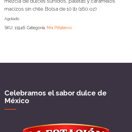
mezcla de dulces surtidos, paletas y caramelos
macizos sin chile. Bolsa de 10 lb (160 oz)
Agotado
SKU:
11946
Categoría:
Mix Piñateros
Celebramos el sabor dulce de
México