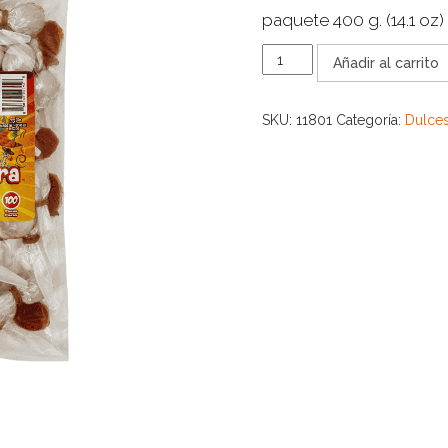
paquete 400 g. (14.1 oz)
CUCHARITA
Añadir al carrito
PIÑATERA
100
CT
SKU:
11801
Categoría:
Dulce
cantidad