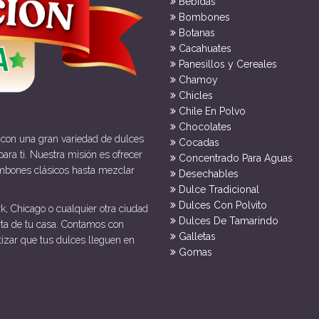
Bebidas
Bombones
Botanas
Cacahuates
Panesillos y Cereales
Chamoy
Chicles
Chile En Polvo
Chocolates
 con una gran variedad de dulces
Cocadas
ara ti. Nuestra misión es ofrecer
Concentrado Para Aguas
mbones clásicos hasta mezclar
Desechables
Dulce Tradicional
Dulces Con Polvito
k, Chicago o cualquier otra ciudad
Dulces De Tamarindo
rta de tu casa. Contamos con
Galletas
tizar que tus dulces lleguen en
Gomas