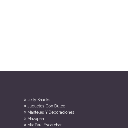
Jelly Snacks
Juguetes Con Dulce
Manteles Y Decoraciones
Mazapán
Mix Para Escarchar