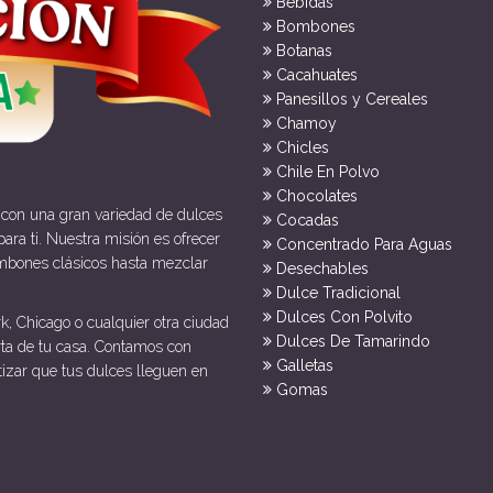
Bebidas
Bombones
Botanas
Cacahuates
Panesillos y Cereales
Chamoy
Chicles
Chile En Polvo
Chocolates
 con una gran variedad de dulces
Cocadas
ara ti. Nuestra misión es ofrecer
Concentrado Para Aguas
mbones clásicos hasta mezclar
Desechables
Dulce Tradicional
Dulces Con Polvito
k, Chicago o cualquier otra ciudad
Dulces De Tamarindo
rta de tu casa. Contamos con
Galletas
tizar que tus dulces lleguen en
Gomas