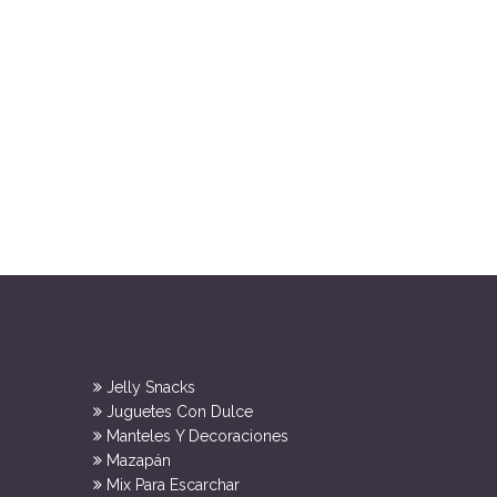
Jelly Snacks
Juguetes Con Dulce
Manteles Y Decoraciones
Mazapán
Mix Para Escarchar