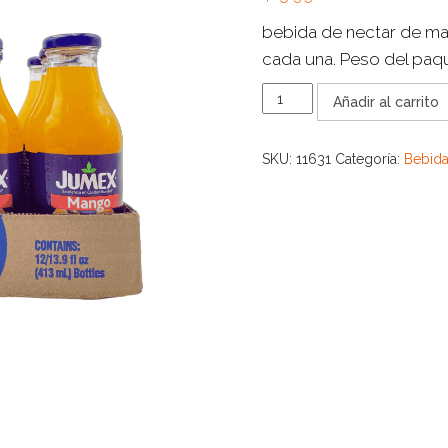
bebida de nectar de ma
cada una. Peso del paq
PAQUETE
Añadir al carrito
DE
12
PIEZAS
SKU:
11631
Categoría:
Bebid
DE
JUMEX
MANGO
cantidad