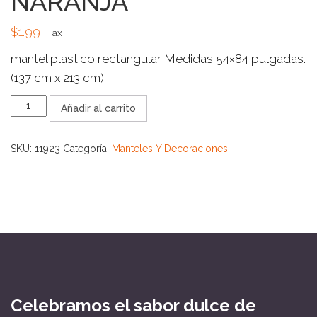
NARANJA
$
1.99
+Tax
mantel plastico rectangular. Medidas 54×84 pulgadas.
(137 cm x 213 cm)
MANTEL
Añadir al carrito
RECTANGULAR
NARANJA
cantidad
SKU:
11923
Categoría:
Manteles Y Decoraciones
Celebramos el sabor dulce de