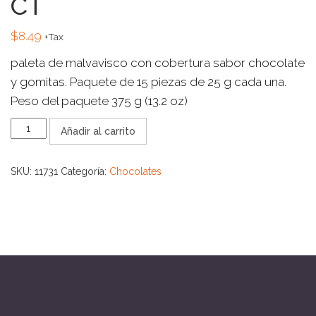
CT
$
8.49
+Tax
paleta de malvavisco con cobertura sabor chocolate
y gomitas. Paquete de 15 piezas de 25 g cada una.
Peso del paquete 375 g (13.2 oz)
MINI
Añadir al carrito
PALETA
PAYASO
15
SKU:
11731
Categoría:
Chocolates
CT
cantidad