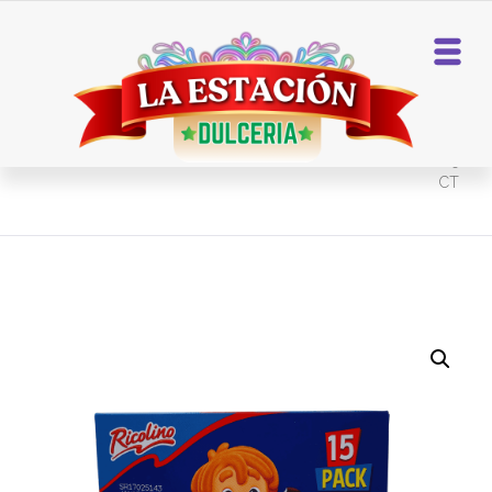
Home
Chocolates
MINI PALETA PAYASO 15
CT