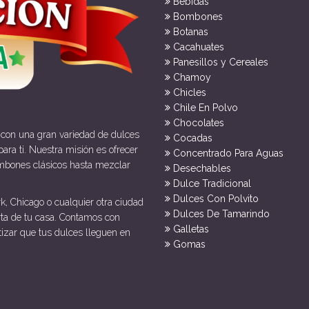
Bebidas
Bombones
Botanas
Cacahuates
Panesillos y Cereales
Chamoy
Chicles
Chile En Polvo
Chocolates
 con una gran variedad de dulces
Cocadas
ara ti. Nuestra misión es ofrecer
Concentrado Para Aguas
mbones clásicos hasta mezclar
Desechables
Dulce Tradicional
Dulces Con Polvito
k, Chicago o cualquier otra ciudad
Dulces De Tamarindo
rta de tu casa. Contamos con
Galletas
tizar que tus dulces lleguen en
Gomas