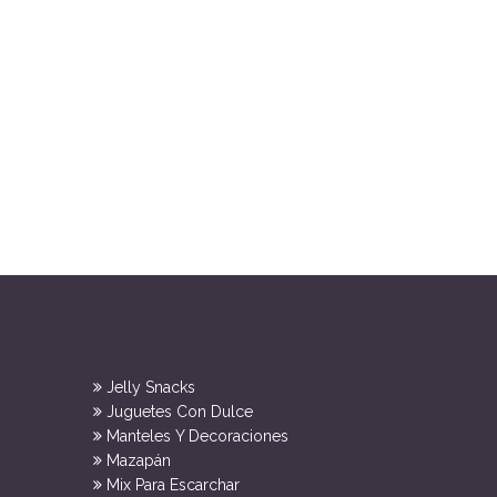
Jelly Snacks
Juguetes Con Dulce
Manteles Y Decoraciones
Mazapán
Mix Para Escarchar