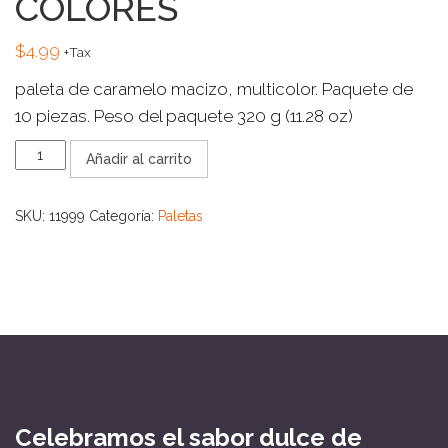
COLORES
$
4.99
+Tax
paleta de caramelo macizo, multicolor. Paquete de
10 piezas. Peso del paquete 320 g (11.28 oz)
PALETA
Añadir al carrito
TRENZADA
COLORES
cantidad
SKU:
11999
Categoría:
Paletas
Celebramos el sabor dulce de