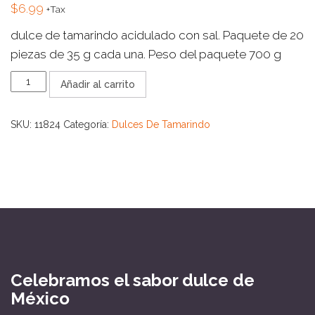
$
6.99
+Tax
dulce de tamarindo acidulado con sal. Paquete de 20
piezas de 35 g cada una. Peso del paquete 700 g
PULPA
Añadir al carrito
TAMARINDO
cantidad
SKU:
11824
Categoría:
Dulces De Tamarindo
Celebramos el sabor dulce de
México