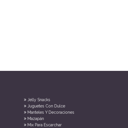
Jelly Snacks
Juguetes Con Dulce
Manteles Y Decoraciones
Mazapán
Mix Para Escarchar