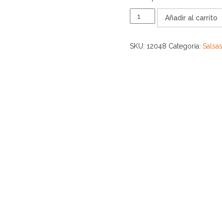
SALSA
Añadir al carrito
HUICHOL
BLACK
190
SKU:
12048
Categoría:
Salsa
ML
cantidad