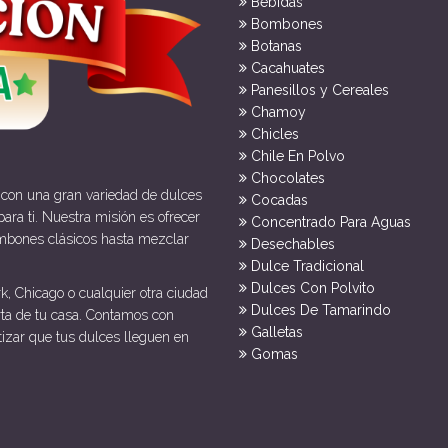
Bebidas
Bombones
Botanas
Cacahuates
Panesillos y Cereales
Chamoy
Chicles
Chile En Polvo
Chocolates
 con una gran variedad de dulces
Cocadas
ara ti. Nuestra misión es ofrecer
Concentrado Para Aguas
mbones clásicos hasta mezclar
Desechables
Dulce Tradicional
Dulces Con Polvito
k, Chicago o cualquier otra ciudad
Dulces De Tamarindo
rta de tu casa. Contamos con
Galletas
tizar que tus dulces lleguen en
Gomas