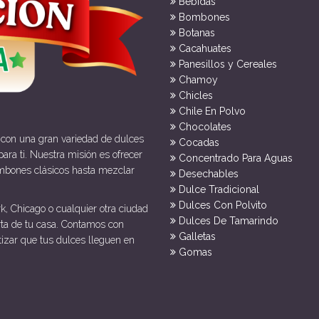
Bebidas
Bombones
Botanas
Cacahuates
Panesillos y Cereales
Chamoy
Chicles
Chile En Polvo
Chocolates
 con una gran variedad de dulces
Cocadas
ara ti. Nuestra misión es ofrecer
Concentrado Para Aguas
mbones clásicos hasta mezclar
Desechables
Dulce Tradicional
Dulces Con Polvito
k, Chicago o cualquier otra ciudad
Dulces De Tamarindo
rta de tu casa. Contamos con
Galletas
tizar que tus dulces lleguen en
Gomas