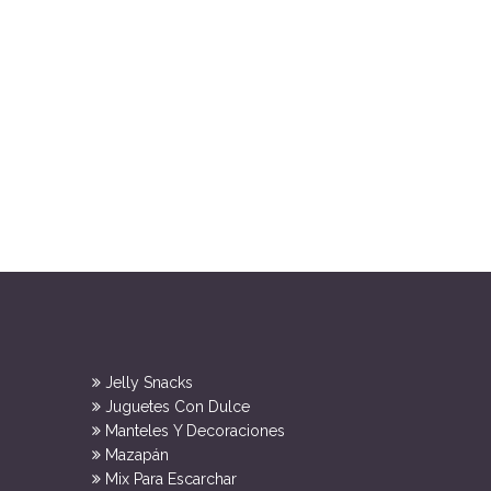
Jelly Snacks
Juguetes Con Dulce
Manteles Y Decoraciones
Mazapán
Mix Para Escarchar