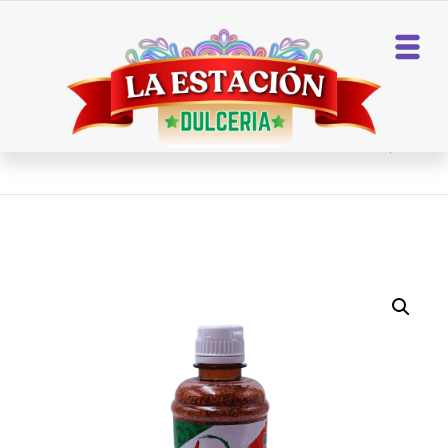
Home
Chile En Polvo
TAJIN 14 OZ