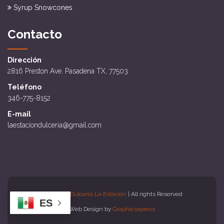
Syrup Snowcones
Contacto
Dirección
2816 Preston Ave. Pasadena TX, 77503
Teléfono
346-775-8152
E-mail
laestaciondulceria@gmail.com
Copyright
Dulceria La Estación
| All rights Reserved
ES
Web Design by
Graphicsxpress