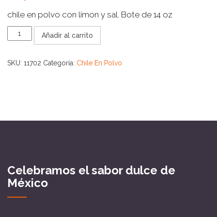
chile en polvo con limon y sal. Bote de 14 oz
TAJIN
Añadir al carrito
14
OZ
cantidad
SKU:
11702
Categoría:
Chile En Polvo
Celebramos el sabor dulce de
México